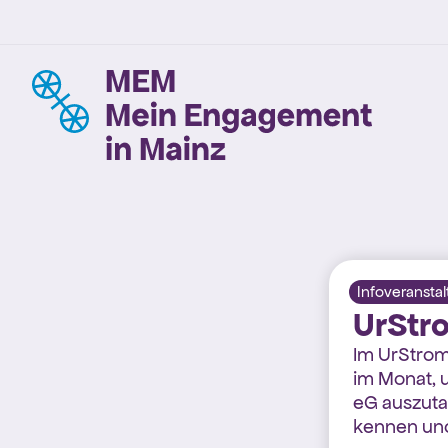
Infoveransta
UrStr
Im UrStromC
im Monat, 
eG auszuta
kennen und 