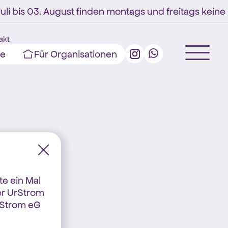
i bis 03. August finden montags und freitags keine S
akt
ge
Für Organisationen
te ein Mal
er UrStrom
rStrom eG